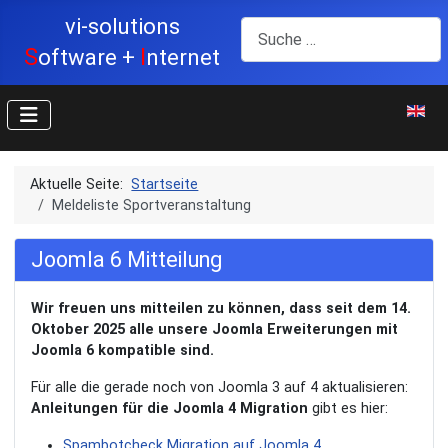
vi-solutions
Suchen
S
I
oftware +
nternet
Sprache
Aktuelle Seite:
Startseite
Meldeliste Sportveranstaltung
Joomla 6 Mitteilung
Wir freuen uns mitteilen zu können, dass seit dem 14.
Oktober 2025 alle unsere Joomla Erweiterungen mit
Joomla 6 kompatible sind.
Für alle die gerade noch von Joomla 3 auf 4 aktualisieren:
Anleitungen für die Joomla 4 Migration
gibt es hier:
Spambotcheck Migration auf Joomla 4