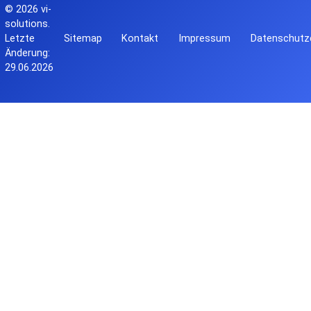
© 2026
vi-
solutions
.
Letzte
Sitemap
Kontakt
Impressum
Datenschutze
Änderung:
29.06.2026