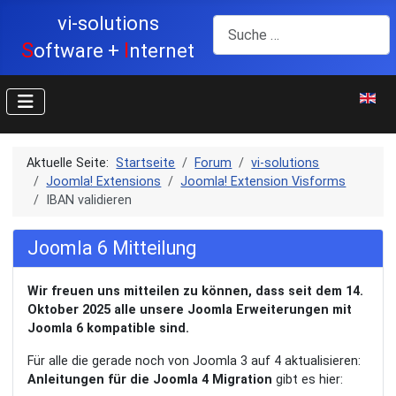
vi-solutions
Suchen
S
I
oftware +
nternet
Sprache
Aktuelle Seite:
Startseite
Forum
vi-solutions
Joomla! Extensions
Joomla! Extension Visforms
IBAN validieren
Joomla 6 Mitteilung
Wir freuen uns mitteilen zu können, dass seit dem 14.
Oktober 2025 alle unsere Joomla Erweiterungen mit
Joomla 6 kompatible sind.
Für alle die gerade noch von Joomla 3 auf 4 aktualisieren:
Anleitungen für die Joomla 4 Migration
gibt es hier: