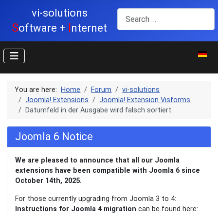
vi-solutions
Search
S
I
oftware +
nternet
Select y
You are here:
Home
Forum
vi-solutions
Joomla! Extensions
Joomla! Extension Visforms
Datumfeld in der Ausgabe wird falsch sortiert
Joomla 6 Notice
We are pleased to announce that all our Joomla
extensions have been compatible with Joomla 6 since
October 14th, 2025.
For those currently upgrading from Joomla 3 to 4:
Instructions for Joomla 4 migration
can be found here: