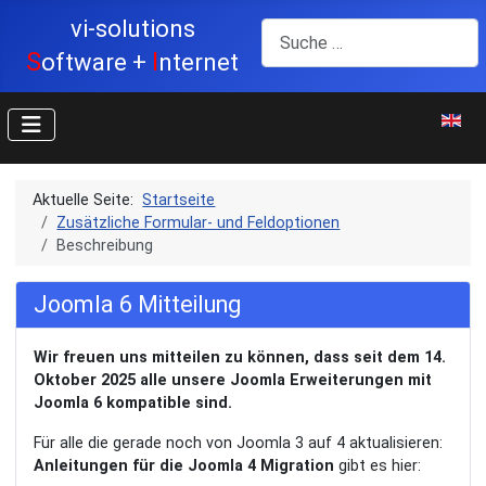
vi-solutions
Suchen
S
I
oftware +
nternet
Sprache
Aktuelle Seite:
Startseite
Zusätzliche Formular- und Feldoptionen
Beschreibung
Joomla 6 Mitteilung
Wir freuen uns mitteilen zu können, dass seit dem 14.
Oktober 2025 alle unsere Joomla Erweiterungen mit
Joomla 6 kompatible sind.
Für alle die gerade noch von Joomla 3 auf 4 aktualisieren:
Anleitungen für die Joomla 4 Migration
gibt es hier: